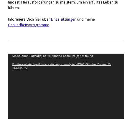
findest, Herausforderungen zu meistern, um ein erfülltes Leben zu
führen.
Informiere Dich hier über
Einzelsitzungen
und meine
Gesundheitsprogramme
.
Video-
Media error: Format(s) not supported or source(s) not found
Player
Datei herunterladen: https://kristianmoeller.de/wp-content/uploads/2020/01/Slideshow_Emotion-HD-
720p.mp4?_=2