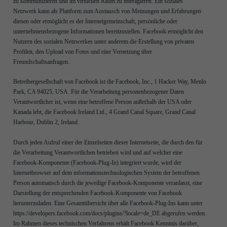
zu kommunizieren und im virtuellen Raum zu interagieren. Ein soziales
Netzwerk kann als Plattform zum Austausch von Meinungen und Erfahrungen
dienen oder ermöglicht es der Internetgemeinschaft, persönliche oder
unternehmensbezogene Informationen bereitzustellen. Facebook ermöglicht den
Nutzern des sozialen Netzwerkes unter anderem die Erstellung von privaten
Profilen, den Upload von Fotos und eine Vernetzung über
Freundschaftsanfragen.
Betreibergesellschaft von Facebook ist die Facebook, Inc., 1 Hacker Way, Menlo
Park, CA 94025, USA. Für die Verarbeitung personenbezogener Daten
Verantwortlicher ist, wenn eine betroffene Person außerhalb der USA oder
Kanada lebt, die Facebook Ireland Ltd., 4 Grand Canal Square, Grand Canal
Harbour, Dublin 2, Ireland.
Durch jeden Aufruf einer der Einzelseiten dieser Internetseite, die durch den für
die Verarbeitung Verantwortlichen betrieben wird und auf welcher eine
Facebook-Komponente (Facebook-Plug-In) integriert wurde, wird der
Internetbrowser auf dem informationstechnologischen System der betroffenen
Person automatisch durch die jeweilige Facebook-Komponente veranlasst, eine
Darstellung der entsprechenden Facebook-Komponente von Facebook
herunterzuladen. Eine Gesamtübersicht über alle Facebook-Plug-Ins kann unter
https://developers.facebook.com/docs/plugins/?locale=de_DE abgerufen werden.
Im Rahmen dieses technischen Verfahrens erhält Facebook Kenntnis darüber,