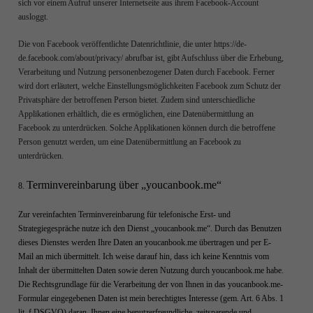
sich vor einem Aufruf unserer Internetseite aus ihrem Facebook-Account
ausloggt.
Die von Facebook veröffentlichte Datenrichtlinie, die unter https://de-
de.facebook.com/about/privacy/ abrufbar ist, gibt Aufschluss über die Erhebung,
Verarbeitung und Nutzung personenbezogener Daten durch Facebook. Ferner
wird dort erläutert, welche Einstellungsmöglichkeiten Facebook zum Schutz der
Privatsphäre der betroffenen Person bietet. Zudem sind unterschiedliche
Applikationen erhältlich, die es ermöglichen, eine Datenübermittlung an
Facebook zu unterdrücken. Solche Applikationen können durch die betroffene
Person genutzt werden, um eine Datenübermittlung an Facebook zu
unterdrücken.
Terminvereinbarung über „youcanbook.me“
8.
Zur vereinfachten Terminvereinbarung für telefonische Erst- und
Strategiegespräche nutze ich den Dienst „youcanbook.me“. Durch das Benutzen
dieses Dienstes werden Ihre Daten an youcanbook.me übertragen und per E-
Mail an mich übermittelt. Ich weise darauf hin, dass ich keine Kenntnis vom
Inhalt der übermittelten Daten sowie deren Nutzung durch youcanbook.me habe.
Die Rechtsgrundlage für die Verarbeitung der von Ihnen in das youcanbook.me-
Formular eingegebenen Daten ist mein berechtigtes Interesse (gem. Art. 6 Abs. 1
lit. f DSGVO) daran, Ihnen eine benutzerfreundliche, zeitsparende und