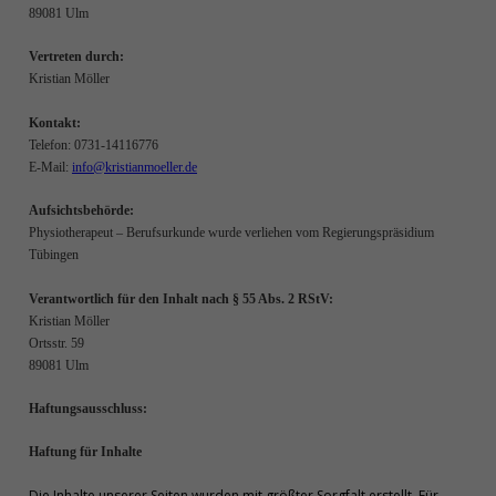
89081 Ulm
Vertreten durch:
Kristian Möller
Kontakt:
Telefon: 0731-14116776
E-Mail:
info@kristianmoeller.de
Aufsichtsbehörde:
Physiotherapeut – Berufsurkunde wurde verliehen vom Regierungspräsidium
Tübingen
Verantwortlich für den Inhalt nach § 55 Abs. 2 RStV:
Kristian Möller
Ortsstr. 59
89081 Ulm
Haftungsausschluss:
Haftung für Inhalte
Die Inhalte unserer Seiten wurden mit größter Sorgfalt erstellt. Für