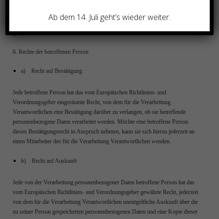
und Verordnungsgeber oder einem anderen zuständigen Gesetzgeber
vorgeschriebene Speicherfrist ab, werden die personenbezogenen Daten
Ab dem 14. Juli geht’s wieder weiter.
routinemäßig und entsprechend den gesetzlichen Vorschriften gesperrt oder
gelöscht.
6. Rechte der betroffenen Person
a) Recht auf Bestätigung
Jede betroffene Person hat das vom Europäischen Richtlinien- und
Verordnungsgeber eingeräumte Recht, von dem für die Verarbeitung
Verantwortlichen eine Bestätigung darüber zu verlangen, ob sie betreffende
personenbezogene Daten verarbeitet werden. Möchte eine betroffene Person
dieses Bestätigungsrecht in Anspruch nehmen, kann sie sich hierzu jederzeit an
einen Mitarbeiter des für die Verarbeitung Verantwortlichen wenden.
b) Recht auf Auskunft
Jede von der Verarbeitung personenbezogener Daten betroffene Person hat das
vom Europäischen Richtlinien- und Verordnungsgeber gewährte Recht, jederzeit
von dem für die Verarbeitung Verantwortlichen unentgeltliche Auskunft über die
zu seiner Person gespeicherten personenbezogenen Daten und eine Kopie dieser