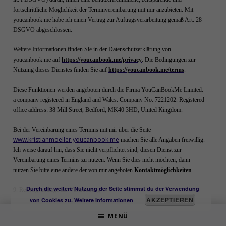
fortschrittliche Möglichkeit der Terminvereinbarung mit mir anzubieten. Mit
youcanbook.me habe ich einen Vertrag zur Auftragsverarbeitung gemäß Art. 28
DSGVO abgeschlossen.
Weitere Informationen finden Sie in der Datenschutzerklärung von
youcanbook.me auf
https://youcanbook.me/privacy
. Die Bedingungen zur
Nutzung dieses Dienstes finden Sie auf
https://youcanbook.me/terms
.
Diese Funktionen werden angeboten durch die Firma YouCanBookMe Limited:
a company registered in England and Wales.
Company No. 7221202. Registered
office address: 38 Mill Street, Bedford, MK40 3HD, United Kingdom.
Bei der Vereinbarung eines Termins mit mir über die Seite
www.kristianmoeller.youcanbook.me
machen Sie alle Angaben freiwillig.
Ich weise darauf hin, dass Sie nicht verpflichtet sind, diesen Dienst zur
Vereinbarung eines Termins zu nutzen. Wenn Sie dies nicht möchten, dann
nutzen Sie bitte eine andere der von mir angeboten
Kontaktmöglichkeiten
.
Durch die weitere Nutzung der Seite stimmst du der Verwendung
9. Rechtsgrundlage der Verarbeitung
AKZEPTIEREN
von Cookies zu.
Weitere Informationen
Art. 6 I lit. a DS-GVO dient unserem Unternehmen als Rechtsgrundlage für
MENÜ
Verarbeitungsvorgänge, bei denen wir eine Einwilligung für einen bestimmten