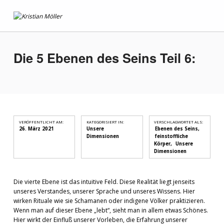
Kristian Möller
PRAXIS FÜR HOLISTISCHE THERAPIE
Die 5 Ebenen des Seins Teil 6:
VERÖFFENTLICHT AM:
KATEGORISIERT IN:
VERSCHLAGWORTET ALS:
26. März 2021
Unsere
Ebenen des Seins
Dimensionen
feinstoffliche
Körper
Unsere
Dimensionen
Die vierte Ebene ist das intuitive Feld. Diese Realität liegt jenseits
unseres Verstandes, unserer Sprache und unseres Wissens. Hier
wirken Rituale wie sie Schamanen oder indigene Völker praktizieren.
Wenn man auf dieser Ebene „lebt“, sieht man in allem etwas Schönes.
Hier wirkt der Einfluß unserer Vorleben, die Erfahrung unserer